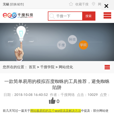
×
收藏千搜
网站地图
无锡
[切换城市]
您所在的位置：
首页
>
千搜学院
>
网站优化
一款简单易用的模拟百度蜘蛛的工具推荐，避免蜘蛛
陷阱
日期：2018-10-08 16:40:52 作者：千搜网络 点击：10029 点赞：
0
前几天写过一篇关于
网站极易犯的五个
seo
错误及解决方法
中提及：部分网站使