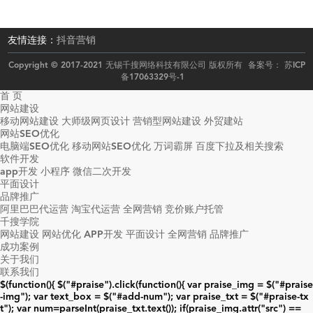
友情连接：
抖音营销
Copyright © 2017-2021 无锡千搜网络科技有限公司 版权所有 备案号：
苏ICP
备17063329号-1
首 页
网站建设
移动网站建设
大师级网页设计
营销型网站建设
外贸建站
网站SEO优化
电脑端SEO优化
移动网站SEO优化
万词霸屏
百度下拉及相关搜索
软件开发
app开发
小程序
微信二次开发
平面设计
品牌推广
阿里巴巴代运营
淘宝代运营
全网营销
竞价账户托管
千搜学院
网站建设
网站优化
APP开发
平面设计
全网营销
品牌推广
成功案例
关于我们
联系我们
$(function(){ $("#praise").click(function(){ var praise_img = $("#praise
-img"); var text_box = $("#add-num"); var praise_txt = $("#praise-tx
t"); var num=parseInt(praise_txt.text()); if(praise_img.attr("src") ==