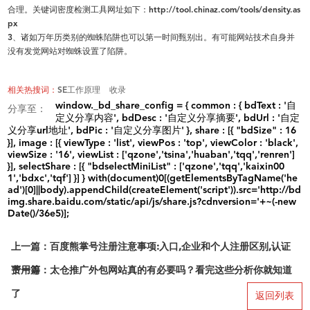
合理。关键词密度检测工具网址如下：
http://tool.chinaz.com/tools/density.as
px
3
、诸如万年历类别的蜘蛛陷阱也可以第一时间甄别出。有可能网站技术自身并
没有发觉网站对蜘蛛设置了陷阱。
相关热搜词：
SE工作原理
收录
window._bd_share_config = { common : { bdText : '自
分享至：
定义分享内容', bdDesc : '自定义分享摘要', bdUrl : '自定
义分享url地址', bdPic : '自定义分享图片' }, share : [{ "bdSize" : 16
}], image : [{ viewType : 'list', viewPos : 'top', viewColor : 'black',
viewSize : '16', viewList : ['qzone','tsina','huaban','tqq','renren']
}], selectShare : [{ "bdselectMiniList" : ['qzone','tqq','kaixin00
1','bdxc','tqf'] }] } with(document)0[(getElementsByTagName('he
ad')[0]||body).appendChild(createElement('script')).src='http://bd
img.share.baidu.com/static/api/js/share.js?cdnversion='+~(-new
Date()/36e5)];
上一篇：百度熊掌号注册注意事项:入口,企业和个人注册区别,认证
费用等
下一篇：太仓推广外包网站真的有必要吗？看完这些分析你就知道
了
返回列表