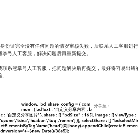
到身份证完全没有任何问题的情况审核失败，后联系人工客服进
熊掌号人工客服，解决问题后再重新提交。
要联系熊掌号人工客服，把问题解决后再提交，最好将容易出错
险。
window._bd_share_config = { com
分享至：
mon : { bdText : '自定义分享内容', b
义分享图片' }, share : [{ "bdSize" : 16 }], image : [{ viewType : 'li
['qzone','tsina','huaban','tqq','renren'] }], selectShare : [{ "bdselectMin
0[(getElementsByTagName('head')[0]||body).appendChild(createElement('
cdnversion='+~(-new Date()/36e5)];