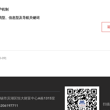
护机制
易型、信息型及导航关键词
0-09]
锡市滨湖区恒大财富中心A栋1315室
扫描
06197711