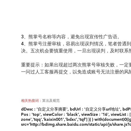
3
、熊掌号名称等内容，避免出现宣传性广告语。
4
、熊掌号注册审核，容易出现误判情况，笔者曾遇
决。五次机会要慎重使用，一旦出现误判，及时联系
重要提示：如果出现超过两次熊掌号审核失败，一定
一问过人工客服再提交，以免造成账号无法注册的风
相关热搜词：
算法及规范
dDesc : '自定义分享摘要', bdUrl : '自定义分享url地址', bdPic : '自定
Pos : 'top', viewColor : 'black', viewSize : '16', viewList : 
zone','tqq','kaixin001','bdxc','tqf'] }] } with(document)
src='http://bdimg.share.baidu.com/static/api/js/share.js?