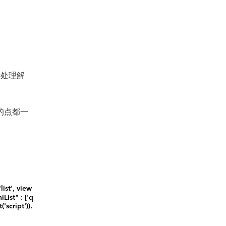
行处理解
的点都一
st', view
iList" : ['q
script')).