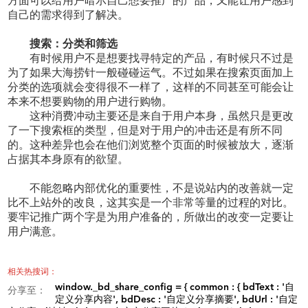
方面可以给用户暗示自己想要推广的产品，又能让用户感到
自己的需求得到了解决。
搜索：分类和筛选
有时候用户不是想要找寻特定的产品，有时候只不过是
为了如果大海捞针一般碰碰运气。不过如果在搜索页面加上
分类的选项就会变得很不一样了，这样的不同甚至可能会让
本来不想要购物的用户进行购物。
这种消费冲动主要还是来自于用户本身，虽然只是更改
了一下搜索框的类型，但是对于用户的冲击还是有所不同
的。这种差异也会在他们浏览整个页面的时候被放大，逐渐
占据其本身原有的欲望。
不能忽略内部优化的重要性，不是说站内的改善就一定
比不上站外的改良，这其实是一个非常等量的过程的对比。
要牢记推广两个字是为用户准备的，所做出的改变一定要让
用户满意。
相关热搜词：
window._bd_share_config = { common : { bdText : '自
分享至：
定义分享内容', bdDesc : '自定义分享摘要', bdUrl : '自定