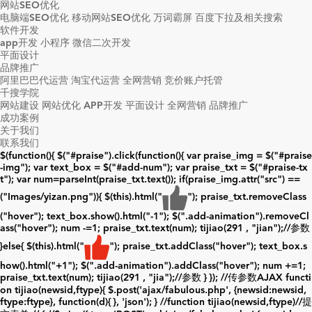
网站SEO优化
电脑端SEO优化
移动网站SEO优化
万词霸屏
百度下拉及相关搜索
软件开发
app开发
小程序
微信二次开发
平面设计
品牌推广
阿里巴巴代运营
淘宝代运营
全网营销
竞价账户托管
千搜学院
网站建设
网站优化
APP开发
平面设计
全网营销
品牌推广
成功案例
关于我们
联系我们
$(function(){ $("#praise").click(function(){ var praise_img = $("#praise
-img"); var text_box = $("#add-num"); var praise_txt = $("#praise-tx
t"); var num=parseInt(praise_txt.text()); if(praise_img.attr("src") ==
("Images/yizan.png")){ $(this).html("
"); praise_txt.removeClass
("hover"); text_box.show().html("
-1
"); $(".add-animation").removeCl
ass("hover"); num -=1; praise_txt.text(num); tijiao(291 , "jian");//参数
}else{ $(this).html("
"); praise_txt.addClass("hover"); text_box.s
how().html("
+1
"); $(".add-animation").addClass("hover"); num +=1;
praise_txt.text(num); tijiao(291 , "jia");//参数 } }); //传参数AJAX functi
on tijiao(newsid,ftype){ $.post('ajax/fabulous.php', {newsid:newsid,
ftype:ftype}, function(d){ }, 'json'); } //function tijiao(newsid,ftype)//提