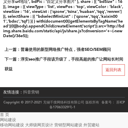
义分享url地址', bdPic : '自定义分享图片' }, share : [{ "bdSize" : 16
}], image : [{ viewType : 'list', viewPos : 'top', viewColor : 'black',
viewSize : '16', viewList : ['qzone','tsina','huaban','tqq','renren']
}], selectShare : [{ "bdselectMiniList" : ['qzone','tqq','kaixin00
1','bdxc','tqf'] }] } with(document)0[(getElementsByTagName('he
ad')[0]||body).appendChild(createElement('script')).src='http://bd
img.share.baidu.com/static/api/js/share.js?cdnversion='+~(-new
Date()/36e5)];
上一篇：普遍使用的新型网络推广特点，强者SEO/SEM顾问
下一篇：淳安seo推广手段该升级了，手段高超的推广让网站长时间
获益
返回列表
友情连接：
抖音营销
Copyright © 2017-2021 无锡千搜网络科技有限公司 版权所有 备案号：
苏ICP
备17063329号-1
首 页
网站建设
移动网站建设
大师级网页设计
营销型网站建设
外贸建站