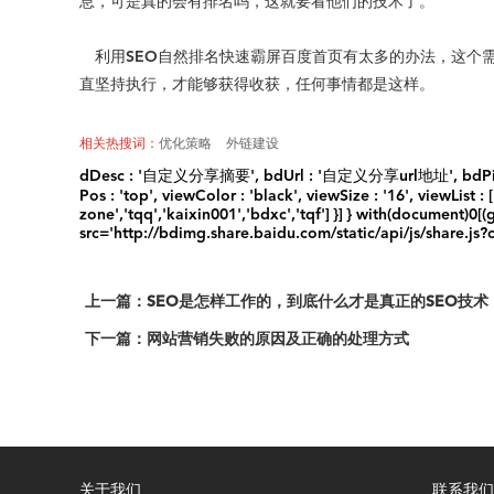
息，可是真的会有排名吗，这就要看他们的技术了。
利用SEO自然排名快速霸屏百度首页有太多的办法，这个
直坚持执行，才能够获得收获，任何事情都是这样。
相关热搜词：
优化策略
外链建设
dDesc : '自定义分享摘要', bdUrl : '自定义分享url地址', bdPic : '自定
Pos : 'top', viewColor : 'black', viewSize : '16', viewList : 
zone','tqq','kaixin001','bdxc','tqf'] }] } with(document)
src='http://bdimg.share.baidu.com/static/api/js/share.js?
上一篇：SEO是怎样工作的，到底什么才是真正的SEO技术
下一篇：网站营销失败的原因及正确的处理方式
关于我们
联系我们