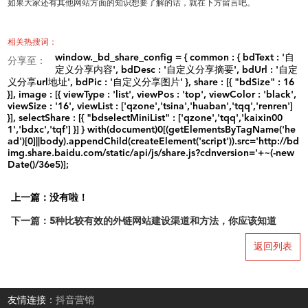
如果大家还有其他网站方面的知识想要了解的话，就在下方留言吧。
相关热搜词：
window._bd_share_config = { common : { bdText : '自
分享至：
定义分享内容', bdDesc : '自定义分享摘要', bdUrl : '自定
义分享url地址', bdPic : '自定义分享图片' }, share : [{ "bdSize" : 16
}], image : [{ viewType : 'list', viewPos : 'top', viewColor : 'black',
viewSize : '16', viewList : ['qzone','tsina','huaban','tqq','renren']
}], selectShare : [{ "bdselectMiniList" : ['qzone','tqq','kaixin00
1','bdxc','tqf'] }] } with(document)0[(getElementsByTagName('he
ad')[0]||body).appendChild(createElement('script')).src='http://bd
img.share.baidu.com/static/api/js/share.js?cdnversion='+~(-new
Date()/36e5)];
上一篇：没有啦！
下一篇：5种比较有效的外链网站建设渠道和方法，你应该知道
返回列表
友情连接：
抖音营销