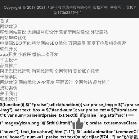
Copyright © 2017-2021 无锡千搜网络科技有限公司 版权所有 备案号：
苏ICP
备17063329号-1
首 页
网站建设
移动网站建设
大师级网页设计
营销型网站建设
外贸建站
网站SEO优化
电脑端SEO优化
移动网站SEO优化
万词霸屏
百度下拉及相关搜索
软件开发
app开发
小程序
微信二次开发
平面设计
品牌推广
阿里巴巴代运营
淘宝代运营
全网营销
竞价账户托管
千搜学院
网站建设
网站优化
APP开发
平面设计
全网营销
品牌推广
成功案例
关于我们
联系我们
$(function(){ $("#praise").click(function(){ var praise_img = $("#praise
-img"); var text_box = $("#add-num"); var praise_txt = $("#praise-tx
t"); var num=parseInt(praise_txt.text()); if(praise_img.attr("src") ==
("Images/yizan.png")){ $(this).html("
"); praise_txt.removeClass
("hover"); text_box.show().html("
-1
"); $(".add-animation").removeCl
ass("hover"); num -=1; praise_txt.text(num); tijiao(574 , "jian");//参数