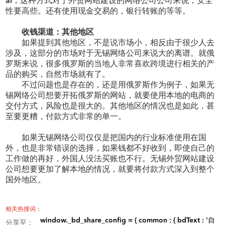
al
，这种方式对于外贸网站建设
的网络公司
公司来说，安全
性要高些。还有使用现金交易的，银行转账的等等。
收钱渠道：其他地区
如果提到其他地区，不是说市场小，相反由于很少人去
涉及，这部分的市场对于无锡
网络公司
来说大的离谱。就俄
罗斯来说，很多俄罗斯的当地人非常喜欢跨境进行相关的产
品的购买，自然市场就有了。
不过问题也是存在的，还是用俄罗斯作为例子，如果无
锡
网络
公司想要开拓俄罗斯的网站，就要使用本地的电商的
交付方式，风险也是很大的。其他地区的情况也是如此，甚
至要更糟，付款方式非常的单一。
如果无锡
网络公司
仅仅是把国内的行业标准使用在国
外，也是非常错误的选择，如果钱都
不好收到
，即使自己的
工作做的再好，
外国
人
没法
买账
也不行
。无锡外贸网站建设
公司想要更加了解本地的情况，就要
将付款方式
深入到整个
国外地区。
相关热搜词：
window._bd_share_config = { common : { bdText : '自
分享至：