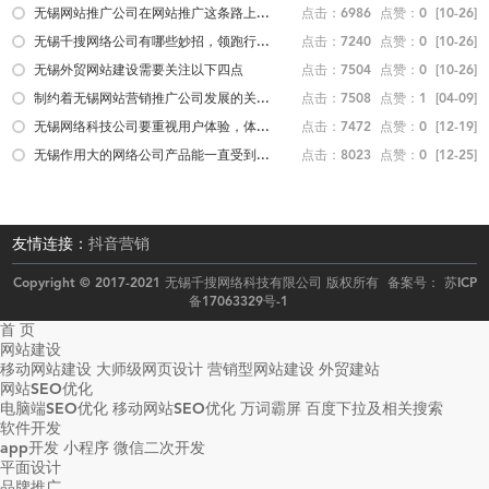
无锡网站推广公司在网站推广这条路上...
点击：6986
点赞：0
[10-26]
无锡千搜网络公司有哪些妙招，领跑行...
点击：7240
点赞：0
[10-26]
无锡外贸网站建设需要关注以下四点
点击：7504
点赞：0
[10-26]
制约着无锡网站营销推广公司发展的关...
点击：7508
点赞：1
[04-09]
无锡网络科技公司要重视用户体验，体...
点击：7472
点赞：0
[12-19]
无锡作用大的网络公司产品能一直受到...
点击：8023
点赞：0
[12-25]
友情连接：
抖音营销
Copyright © 2017-2021 无锡千搜网络科技有限公司 版权所有 备案号：
苏ICP
备17063329号-1
首 页
网站建设
移动网站建设
大师级网页设计
营销型网站建设
外贸建站
网站SEO优化
电脑端SEO优化
移动网站SEO优化
万词霸屏
百度下拉及相关搜索
软件开发
app开发
小程序
微信二次开发
平面设计
品牌推广