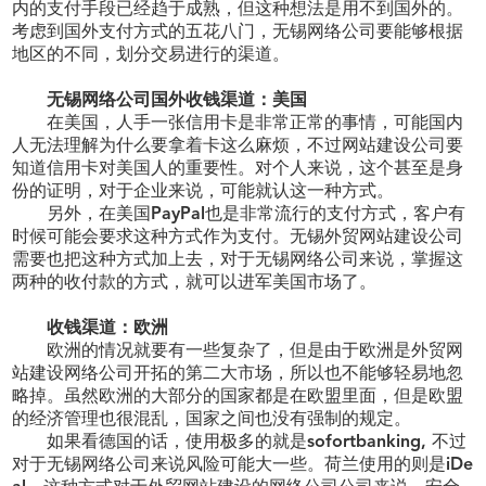
内的支付手段已经趋于成熟，但这种想法是用不到国外的。
考虑到国外支付方式的五花八门，无锡
网络公司
要能够根据
地区的不同，划分交易进行的渠道。
无锡
网络公司国外
收钱渠道：美国
在美国，人手一张信用卡是非常正常的事情，可能国内
人无法理解为什么要拿着卡这么麻烦，不过网站建设公司要
知道信用卡对美国人的重要性。对个人来说，这个甚至是身
份的证明，对于企业来说，可能就认这一种方式。
另外，在美国
PayPal也是非常流行的支付方式，客户有
时候可能会要求这种方式作为支付。无锡外贸网站建设公司
需要
也把这种方式加上去，对于无锡网络公司来说，掌握这
两种的收付款的方式，就可以进军美国市场了。
收钱渠道：欧洲
欧洲的情况就要有一些复杂了，但是由于欧洲是外贸网
站建设
网络公司
开拓的第二大市场，所以也不能够轻易地忽
略掉。虽然欧洲的大部分的国家都是在欧盟里面，但是欧盟
的经济管理也很混乱，国家之间也没有强制的规定。
如果看德国的话，使用
极
多的就是
sofortbanking, 不过
对于无锡网络公司来说风险可能大一些。荷兰使用的则是
iDe