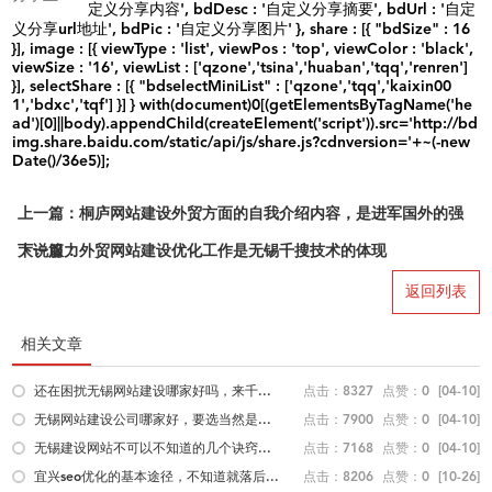
定义分享内容', bdDesc : '自定义分享摘要', bdUrl : '自定
义分享url地址', bdPic : '自定义分享图片' }, share : [{ "bdSize" : 16
}], image : [{ viewType : 'list', viewPos : 'top', viewColor : 'black',
viewSize : '16', viewList : ['qzone','tsina','huaban','tqq','renren']
}], selectShare : [{ "bdselectMiniList" : ['qzone','tqq','kaixin00
1','bdxc','tqf'] }] } with(document)0[(getElementsByTagName('he
ad')[0]||body).appendChild(createElement('script')).src='http://bd
img.share.baidu.com/static/api/js/share.js?cdnversion='+~(-new
Date()/36e5)];
上一篇：桐庐网站建设外贸方面的自我介绍内容，是进军国外的强
大说服力
下一篇：外贸网站建设优化工作是无锡千搜技术的体现
返回列表
相关文章
还在困扰无锡网站建设哪家好吗，来千...
点击：8327
点赞：0
[04-10]
无锡网站建设公司哪家好，要选当然是...
点击：7900
点赞：0
[04-10]
无锡建设网站不可以不知道的几个诀窍...
点击：7168
点赞：0
[04-10]
宜兴seo优化的基本途径，不知道就落后...
点击：8206
点赞：0
[10-26]