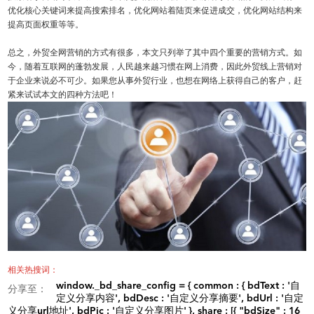
优化核心关键词来提高搜索排名，优化网站着陆页来促进成交，优化网站结构来
提高页面权重等等。
总之，外贸全网营销的方式有很多，本文只列举了其中四个重要的营销方式。如
今，随着互联网的蓬勃发展，人民越来越习惯在网上消费，因此外贸线上营销对
于企业来说必不可少。如果您从事外贸行业，也想在网络上获得自己的客户，赶
紧来试试本文的四种方法吧！
相关热搜词：
window._bd_share_config = { common : { bdText : '自
分享至：
定义分享内容', bdDesc : '自定义分享摘要', bdUrl : '自定
义分享url地址', bdPic : '自定义分享图片' }, share : [{ "bdSize" : 16