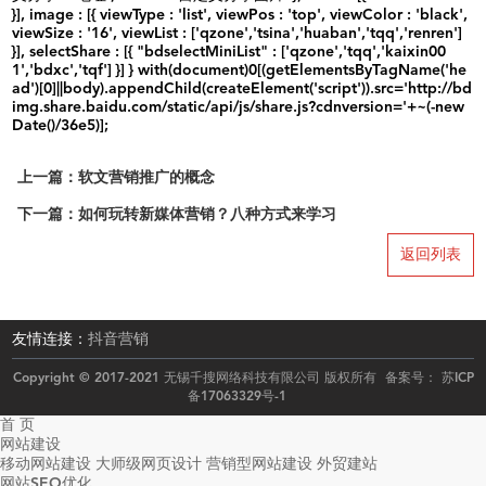
}], image : [{ viewType : 'list', viewPos : 'top', viewColor : 'black',
viewSize : '16', viewList : ['qzone','tsina','huaban','tqq','renren']
}], selectShare : [{ "bdselectMiniList" : ['qzone','tqq','kaixin00
1','bdxc','tqf'] }] } with(document)0[(getElementsByTagName('he
ad')[0]||body).appendChild(createElement('script')).src='http://bd
img.share.baidu.com/static/api/js/share.js?cdnversion='+~(-new
Date()/36e5)];
上一篇：软文营销推广的概念
下一篇：如何玩转新媒体营销？八种方式来学习
返回列表
友情连接：
抖音营销
Copyright © 2017-2021 无锡千搜网络科技有限公司 版权所有 备案号：
苏ICP
备17063329号-1
首 页
网站建设
移动网站建设
大师级网页设计
营销型网站建设
外贸建站
网站SEO优化