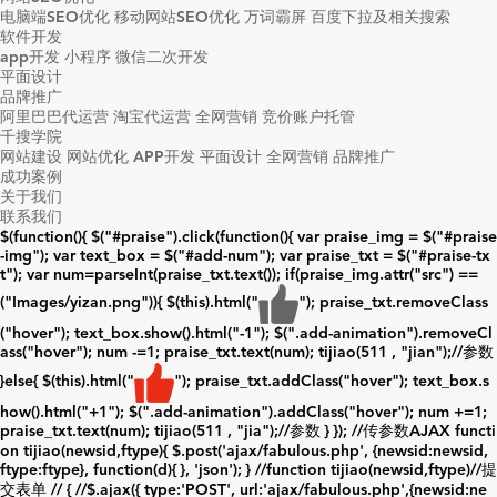
电脑端SEO优化
移动网站SEO优化
万词霸屏
百度下拉及相关搜索
软件开发
app开发
小程序
微信二次开发
平面设计
品牌推广
阿里巴巴代运营
淘宝代运营
全网营销
竞价账户托管
千搜学院
网站建设
网站优化
APP开发
平面设计
全网营销
品牌推广
成功案例
关于我们
联系我们
$(function(){ $("#praise").click(function(){ var praise_img = $("#praise
-img"); var text_box = $("#add-num"); var praise_txt = $("#praise-tx
t"); var num=parseInt(praise_txt.text()); if(praise_img.attr("src") ==
("Images/yizan.png")){ $(this).html("
"); praise_txt.removeClass
("hover"); text_box.show().html("
-1
"); $(".add-animation").removeCl
ass("hover"); num -=1; praise_txt.text(num); tijiao(511 , "jian");//参数
}else{ $(this).html("
"); praise_txt.addClass("hover"); text_box.s
how().html("
+1
"); $(".add-animation").addClass("hover"); num +=1;
praise_txt.text(num); tijiao(511 , "jia");//参数 } }); //传参数AJAX functi
on tijiao(newsid,ftype){ $.post('ajax/fabulous.php', {newsid:newsid,
ftype:ftype}, function(d){ }, 'json'); } //function tijiao(newsid,ftype)//提
交表单 // { //$.ajax({ type:'POST', url:'ajax/fabulous.php',{newsid:ne